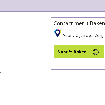
Contact met 't Bake
Voor vragen over Zorg,
Naar 't Baken
r