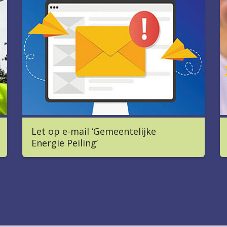
Let op e-mail ‘Gemeentelijke
Energie Peiling’