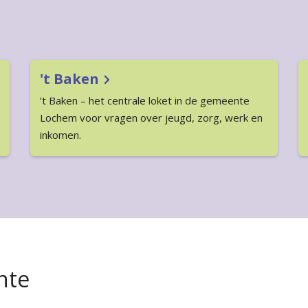
't Baken
’t Baken – het centrale loket in de gemeente
Lochem voor vragen over jeugd, zorg, werk en
inkomen.
nte