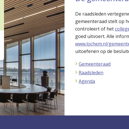
De raadsleden vertegen
gemeenteraad stelt op h
controleert of het
colle
goed uitvoert. Alle info
www.lochem.nl/gemeent
uitoefenen op de beslui
Gemeenteraad
Raadsleden
Agenda