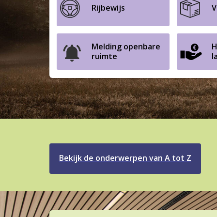
Rijbewijs
V
Melding openbare
H
ruimte
l
Bekijk de onderwerpen van A tot Z