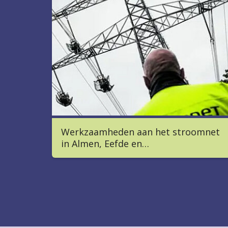
Werkzaamheden aan het stroomnet
in Almen, Eefde en…