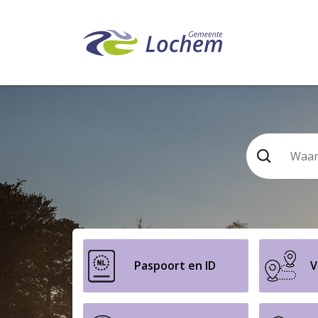
De startpagina va
Paspoort en ID
V