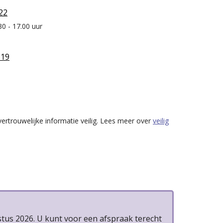
22
0 - 17.00 uur
619
vertrouwelijke informatie veilig. Lees meer over
veilig
stus 2026. U kunt voor een afspraak terecht