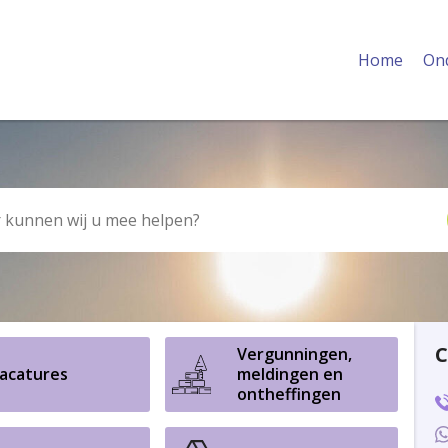
n Gemeente Lochem
Home
On
C
Vergunningen,
acatures
meldingen en
ontheffingen