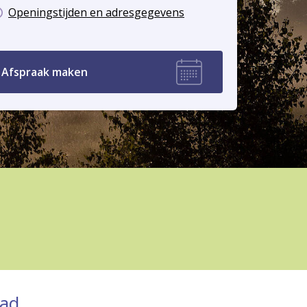
Openingstijden en adresgegevens
Afspraak maken
ad