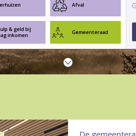
erhuizen
Afval
ulp & geld bij
Gemeenteraad
aag inkomen
De gemeentera