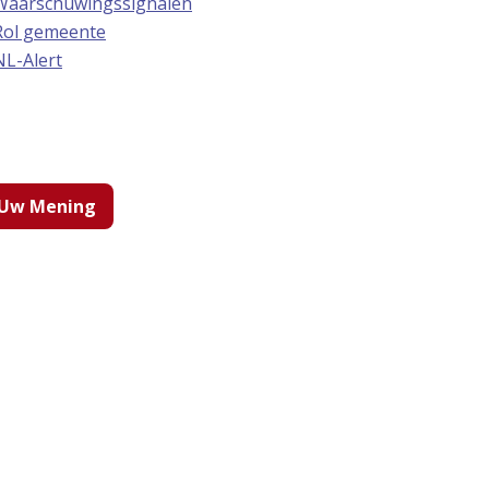
Waarschuwingssignalen
Rol gemeente
NL-Alert
Uw Mening