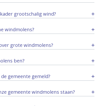
skader grootschalig wind?
eine windmolens?
d over grote windmolens?
molens ben?
bij de gemeente gemeld?
 onze gemeente windmolens staan?