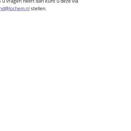
s u vragen heeft dan kunt u deze via
nd@lochem.nl
stellen.