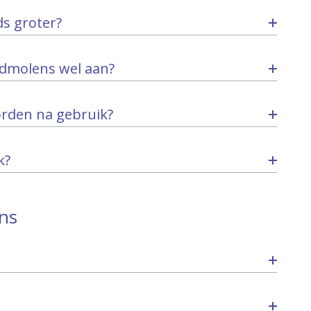
s groter?
ndmolens wel aan?
rden na gebruik?
k?
ens