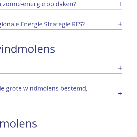
n zonne-energie op daken?
gionale Energie Strategie RES?
windmolens
 de grote windmolens bestemd,
dmolens