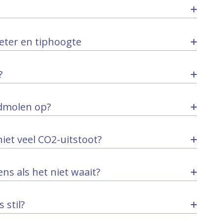
eter en tiphoogte
?
ndmolen op?
et veel CO2-uitstoot?
s als het niet waait?
stil?