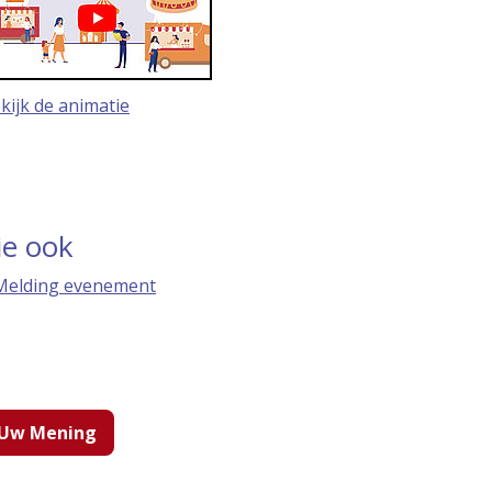
kijk de animatie
ie ook
Melding evenement
Uw Mening