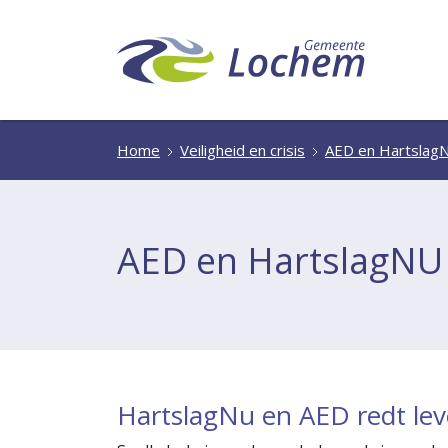
Home
Veiligheid en crisis
AED en Hartslag
AED en HartslagNU
HartslagNu en AED redt le