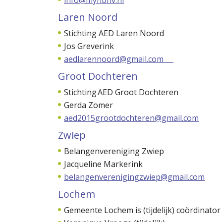
info@mynbhv.nl
Laren Noord
Stichting AED Laren Noord
Jos Greverink
aedlarennoord@gmail.com
Groot Dochteren
Stichting AED Groot Dochteren
Gerda Zomer
aed2015grootdochteren@gmail.com
Zwiep
Belangenvereniging Zwiep
Jacqueline Markerink
belangenverenigingzwiep@gmail.com
Lochem
Gemeente Lochem is (tijdelijk) coördinato