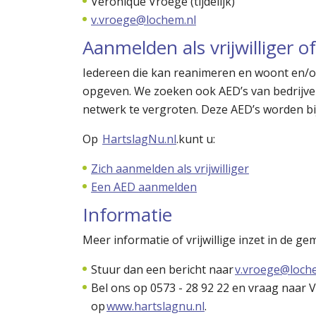
Veronique Vroege (tijdelijk)
v.vroege@lochem.nl
Aanmelden als vrijwilliger
Iedereen die kan reanimeren en woont en/o
opgeven. We zoeken ook AED’s van bedrijven
netwerk te vergroten. Deze AED’s worden bi
Op
HartslagNu.nl
.kunt u:
Zich aanmelden als vrijwilliger
Een AED aanmelden
Informatie
Meer informatie of vrijwillige inzet in de
Stuur dan een bericht naar
v.vroege@loch
Bel ons op 0573 - 28 92 22 en vraag naar 
op
www.hartslagnu.nl
.