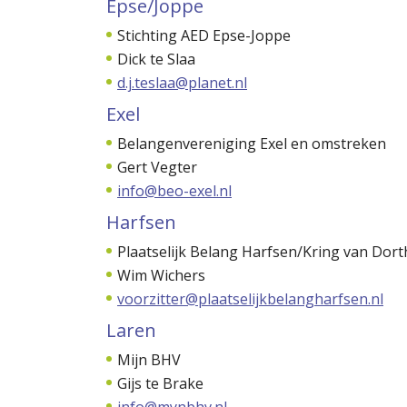
Epse/Joppe
Stichting AED Epse-Joppe
Dick te Slaa
d.j.teslaa@planet.nl
Exel
Belangenvereniging Exel en omstreken
Gert Vegter
info@beo-exel.nl
Harfsen
Plaatselijk Belang Harfsen/Kring van Dor
Wim Wichers
voorzitter@plaatselijkbelangharfsen.nl
Laren
Mijn BHV
Gijs te Brake