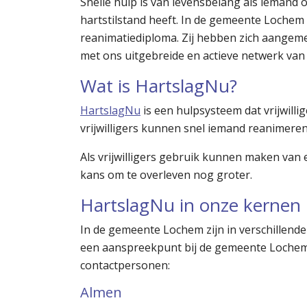
Snelle hulp is van levensbelang als iemand 
hartstilstand heeft. In de gemeente Lochem zi
reanimatiediploma. Zij hebben zich aangemeld
met ons uitgebreide en actieve netwerk van v
Wat is HartslagNu?
HartslagNu
is een hulpsysteem dat vrijwill
vrijwilligers kunnen snel iemand reanimeren
Als vrijwilligers gebruik kunnen maken van e
kans om te overleven nog groter.
HartslagNu in onze kernen
In de gemeente Lochem zijn in verschillende 
een aanspreekpunt bij de gemeente Lochem.
contactpersonen:
Almen