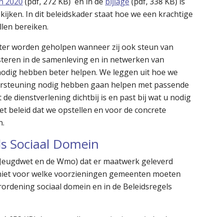
n 2020
(pdf, 272 KB) en in de
bijlage
(pdf, 338 KB) is
ijken. In dit beleidskader staat hoe we een krachtige
len bereiken.
ter worden geholpen wanneer zij ook steun van
teren in de samenleving en in netwerken van
nodig hebben beter helpen. We leggen uit hoe we
ndersteuning nodig hebben gaan helpen met passende
de dienstverlening dichtbij is en past bij wat u nodig
et beleid dat we opstellen en voor de concrete
n.
ls Sociaal Domein
de Jeugdwet en de Wmo) dat er maatwerk geleverd
 niet voor welke voorzieningen gemeenten moeten
rordening sociaal domein en in de Beleidsregels