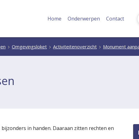
Home
Onderwerpen
Contact
gen
Omgevingsloket
Activiteitenoverzicht
Monument aanp
sen
 bijzonders in handen. Daaraan zitten rechten en