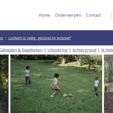
Home
Onderwerpen
Contact
es
Lochem is veilig, gezond en inclusief
Gebieden & Kwaliteiten
Uitvoering
Achtergrond
Ik heb