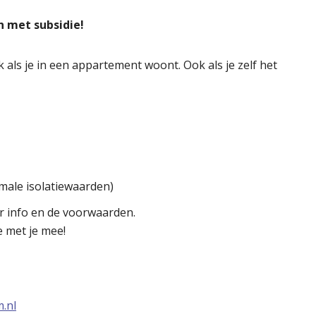
an met subsidie!
 als je in een appartement woont. Ook als je zelf het
imale isolatiewaarden)
 info en de voorwaarden.
e met je mee!
.nl