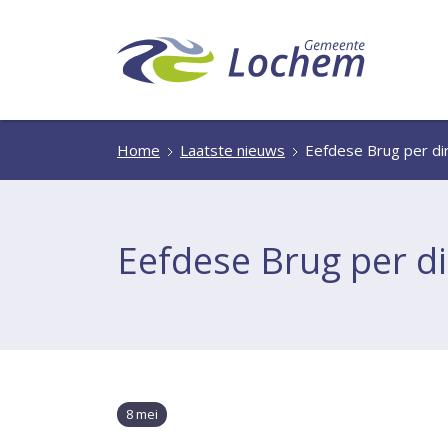
Home
Laatste nieuws
Eefdese Brug per dir
Eefdese Brug per di
8 mei