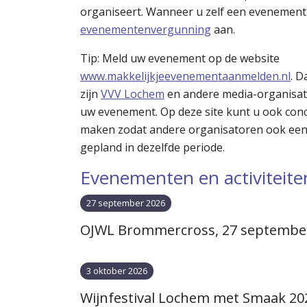
organiseert. Wanneer u zelf een evenement o
evenementenvergunning
aan.
Tip: Meld uw evenement op de website
www.makkelijkjeevenementaanmelden.nl
. D
zijn
VVV Lochem
en andere media-organisat
uw evenement. Op deze site kunt u ook co
maken zodat andere organisatoren ook een 
gepland in dezelfde periode.
Evenementen en activiteit
27 september 2026
OJWL Brommercross, 27 septembe
3 oktober 2026
Wijnfestival Lochem met Smaak 202