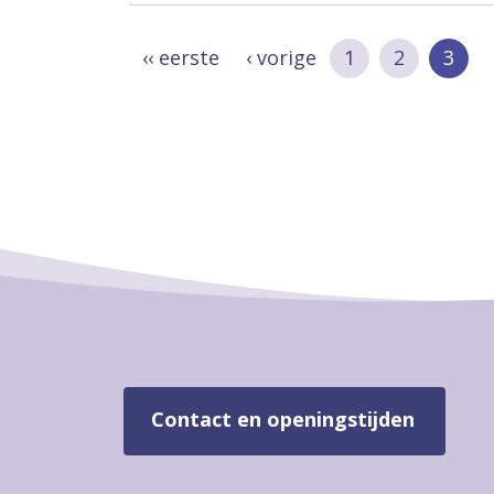
‹‹ eerste
‹ vorige
1
2
3
Contact en openingstijden