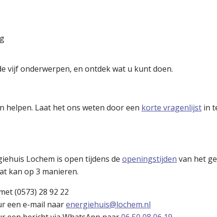
ng
de vijf onderwerpen, en ontdek wat u kunt doen.
n helpen. Laat het ons weten door een
korte vragenlijst
in t
iehuis Lochem is open tijdens de
openingstijden
van het ge
at kan op 3 manieren.
met (0573) 28 92 22
ur een e-mail naar
energiehuis@lochem.nl
ur een bericht via WhatsApp naar
06 50 08 06 19