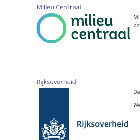
Milieu Centraal
Mi
be
Rijksoverheid
De
We