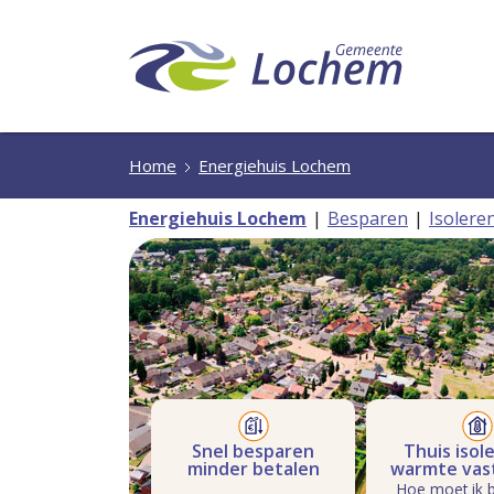
Home
Energiehuis Lochem
Energiehuis Lochem
Besparen
Isolere
Snel besparen
Thuis isol
minder betalen
warmte vas
Hoe moet ik 