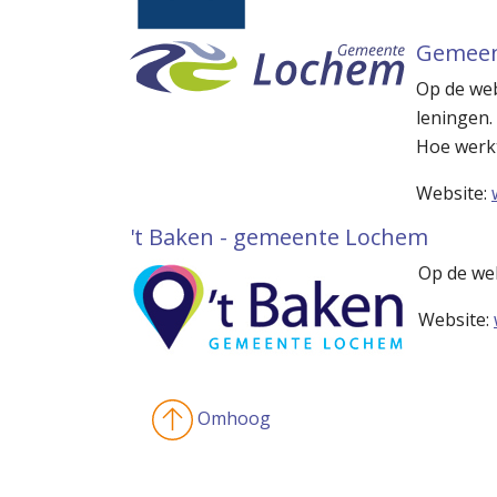
Gemeen
Op de we
leningen.
Hoe werk
Website:
't Baken - gemeente Lochem
Op de web
Website:
Omhoog