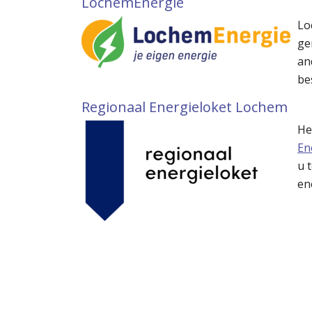
LochemEnergie
Lo
ge
an
be
Regionaal Energieloket Lochem
He
En
u 
en